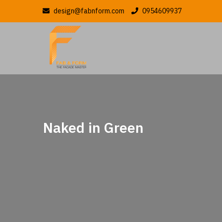
design@fabnform.com
0954609937
Naked in Green