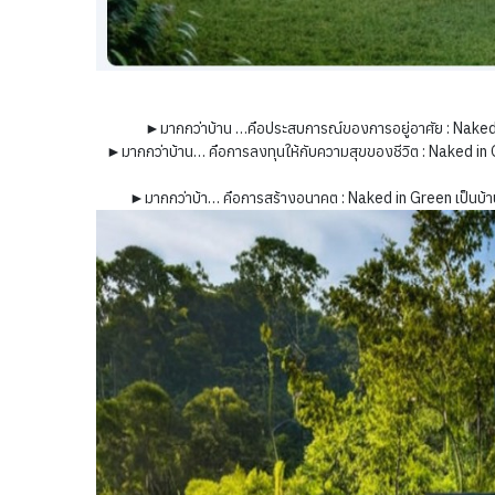
►มากกว่าบ้าน …คือประสบการณ์ของการอยู่อาศัย : Naked 
►มากกว่าบ้าน… คือการลงทุนให้กับความสุขของชีวิต : Naked in 
►มากกว่าบ้า… คือการสร้างอนาคต : Naked in Green เป็นบ้าน