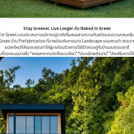
Stay Greener, Live Longer กับ Naked in Green
in Green มอบประสบการณ์การอยู่อาศัยที่ผสมผสานความทันสมัยและความกลมกลืนกับธ
Green บ้าน Prefabrication ที่มาพร้อมกับการแต่ง Landscape แบบสวนป่า สวยงาม ทน
แปลกใหม่ที่ส่งมอบคุณค่าให้ผู้มาเยือนด้วยการใช้ชีวิตควบคู่กับป่าแบบธรรมชาตื
ที่ออกแบบมาเพื่อ "ลดผลกระทบต่อสิ่งแวดล้อม" "ประหยัดพลังงาน" "ส่งเสริมการใช้ท