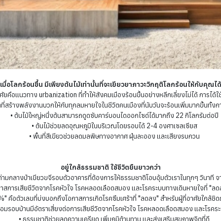
เมื่อโลกร้อนขึ้น มีเพียงต้นไม้เท่านั้นที่จะเยียวยาภาวะวิกฤติโลกร้อนให้กับคุณได
ัยคือแนวทาง urbanization ที่ทำให้สังคมเมืองร้อนขึ้นอย่างหลีกเลี่ยงไม่ได้ การได้ใช้ชี
ตที่สร้างพลังงานบวกให้กับทุกลมหายใจในชีวิตคนเมืองที่นับวันจะร้อนเพิ่มมากขึ้นทั้ง
• ต้นไม้ใหญ่หนึ่งต้นสามารถดูดซับคาร์บอนไดออกไซด์ได้มากถึง 22 กิโลกรัมต่อปี
• ต้นไม้ช่วยลดอุณหภูมิในบริเวณโดยรอบได้ 2-4 องศาเซลเซียส
• พื้นที่สีเขียวช่วยลดมลพิษทางอากาศ ฝุ่นละออง และเสียงรบกวน
อยู่ใกล้ธรรมชาติ ใช้ชีวิตยืนยาวกว่า
มกลางป่าเขียวขจีรอบตัวอาคารที่ต้องการให้ธรรมชาติโอบอุ้มตัวเราในทุกๆ วินาที จาก
สการเสียชีวิตจากโรคหัวใจ โรคหลอดเลือดสมอง และโรคระบบทางเดินหายใจที่ "ลดลง"
คือตัวเลขที่บ่งบอกถึงโอกาสการเกิดโรคซึมเศร้าที่ "ลดลง" สำหรับผู้ที่อาศัยใกล้ชิ
ขียวล้อมรอบบ้านมีอัตราเสี่ยงต่อการเสียชีวิตจากโรคหัวใจ โรคหลอดเลือดสมอง และโร
• ธรรมชาติช่วยลดความเครียด เพิ่มภูมิต้านทาน และส่งเสริมสุขภาพจิตที่ดี