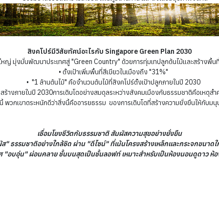
สิงคโปร์มีวิสัยทัศน์อะไรกับ Singapore Green Plan 2030
่งใหญ่ มุ่งมั่นพัฒนาประเทศสู่ "Green Country" ด้วยการทุ่มเทปลูกต้นไม้และสร้างพื้
• ตั้งเป้าเพิ่มพื้นที่สีเขียวในเมืองถึง "31%"
• "1 ล้านต้นไม้" คือจำนวนต้นไม้ที่สิงคโปร์ตั้งเป้าปลูกภายในปี 2030
างภายในปี 2030การเติบโตอย่างสมดุลระหว่างสังคมเมืองกับธรรมชาติคือเหตุสำคัญที
ห่งนี้ พวกเขาตระหนักดีว่าสิ่งนี้คืออารยธรรม ของการเติบโตที่สร้างความยั่งยืนให้กับมนุ
เชื่อมโยงชีวิตกับธรรมชาติ สัมผัสความสุขอย่างยั่งยืน
สัมผัส" ธรรมชาติอย่างใกล้ชิด ผ่าน "ดีไซน์" ที่เน้นโครงสร้างเหล็กและกระจกข
"อบอุ่น" ผ่อนคลาย ชั้นบนสุดเป็นชั้นลอฟท์ เหมาะสำหรับเป็นห้องนอนดูดาว ห้อ